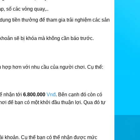
p, số các vòng quay,..
dụng tiền thưởng để tham gia trải nghiệm các sản
i khoản sẽ bị khóa mà không cần báo trước.
ù hợp hơn với nhu cầu của người chơi. Cụ thể:
hể nhận tới
6.800.000
Vnđ
. Bên cạnh đó còn có
hơi để bạn có một khởi đầu thuận lợi. Qua đó tự
tài khoản. Cụ thể bạn có thể nhận được mức