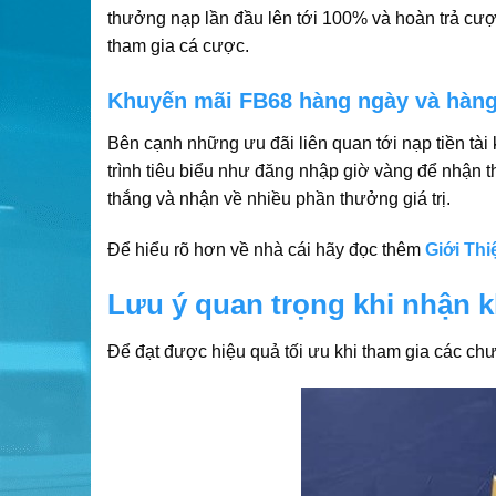
thưởng nạp lần đầu lên tới 100% và hoàn trả cượ
tham gia cá cược.
Khuyến mãi FB68 hàng ngày và hàng
Bên cạnh những ưu đãi liên quan tới nạp tiền tà
trình tiêu biểu như đăng nhập giờ vàng để nhận t
thắng và nhận về nhiều phần thưởng giá trị.
Để hiểu rõ hơn về nhà cái hãy đọc thêm
Giới Th
Lưu ý quan trọng khi nhận 
Để đạt được hiệu quả tối ưu khi tham gia các chư