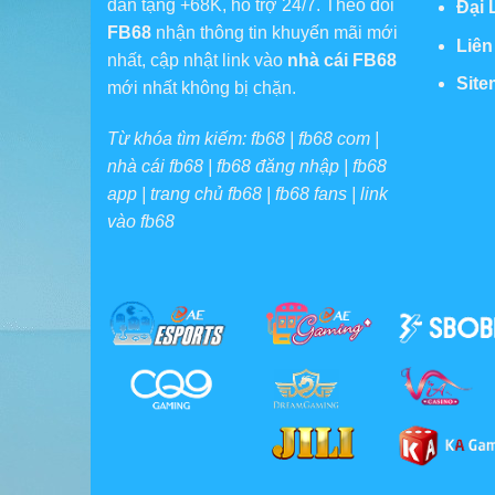
dẫn tặng +68K, hỗ trợ 24/7. Theo dõi
Đại 
FB68
nhận thông tin khuyến mãi mới
Liên
nhất, cập nhật link vào
nhà cái FB68
Sit
mới nhất không bị chặn.
Từ khóa tìm kiếm: fb68 | fb68 com |
nhà cái fb68 | fb68 đăng nhập | fb68
app | trang chủ fb68 | fb68 fans | link
vào fb68