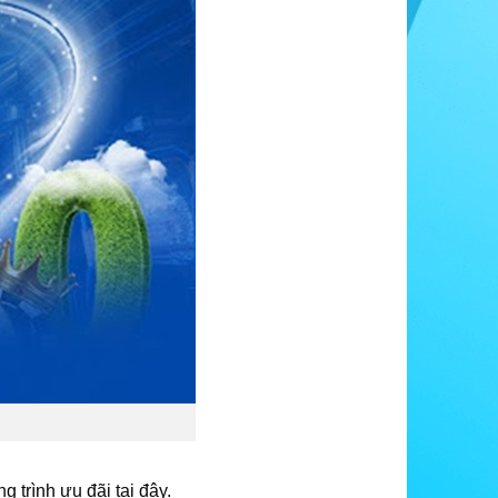
trình ưu đãi tại đây.